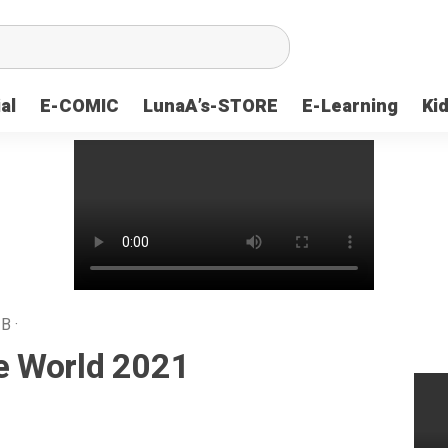
al
E-COMIC
LunaA’s-STORE
E-Learning
Ki
IB
·
e World 2021