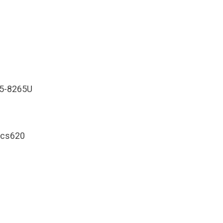
i5-8265U
ics620