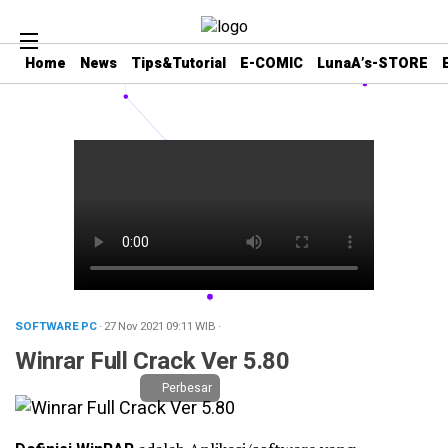
Home
News
Tips&Tutorial
E-COMIC
LunaA’s-STORE
SOFTWARE PC
· 27 Nov 2021
09:11
WIB
·
Winrar Full Crack Ver 5.80
Perbesar